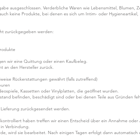
kgabe ausgeschlossen. Verderbliche Waren wie Lebensmittel, Blumen, Z
ch keine Produkte, bei denen es sich um Intim- oder Hygieneartikel, 
icht zurückgegeben werden:
produkte
en wir eine Quittung oder einen Kaufbeleg.
ht an den Hersteller zurück.
weise Rückerstattungen gewährt (falls zutreffend)
puren
eospiele, Kassetten oder Vinylplatten, die geöffnet wurden.
lzustand befinden, beschädigt sind oder bei denen Teile aus Gründen feh
ab Lieferung zurückgesendet werden.
kontrolliert haben treffen wir einen Entscheid über ein Annahme ode
 in Verbindung.
, wird sie bearbeitet. Nach einigen Tagen erfolgt dann automatisch ei