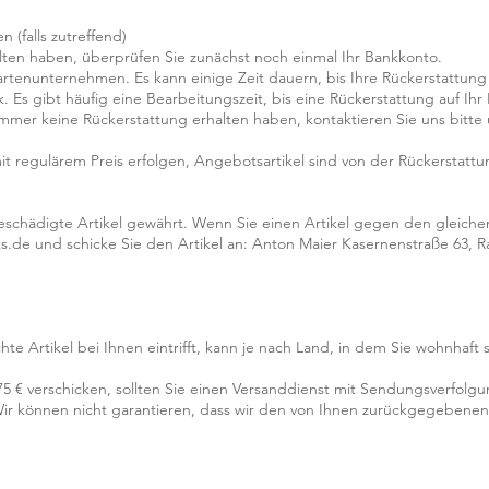
 (falls zutreffend)
ten haben, überprüfen Sie zunächst noch einmal Ihr Bankkonto.
kartenunternehmen. Es kann einige Zeit dauern, bis Ihre Rückerstattun
. Es gibt häufig eine Bearbeitungszeit, bis eine Rückerstattung auf Ih
mmer keine Rückerstattung erhalten haben, kontaktieren Sie uns bitte 
mit regulärem Preis erfolgen, Angebotsartikel sind von der Rückerstattu
beschädigte Artikel gewährt. Wenn Sie einen Artikel gegen den gleich
ts.de und schicke Sie den Artikel an: Anton Maier Kasernenstraße 63, 
te Artikel bei Ihnen eintrifft, kann je nach Land, in dem Sie wohnhaft si
75 € verschicken, sollten Sie einen Versanddienst mit Sendungsverfolg
Wir können nicht garantieren, dass wir den von Ihnen zurückgegebenen 