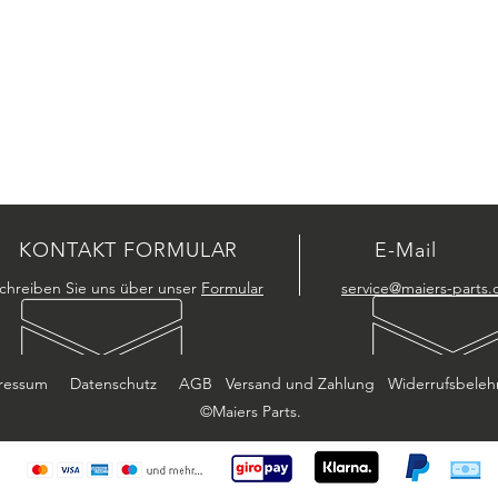
KONTAKT FORMULAR
E-Mail
chreiben Sie uns über unser
Formular
service@maiers-parts.
ressum
Datenschutz
AGB
Versand und Zahlung
Widerrufsbeleh
©Maiers Parts.